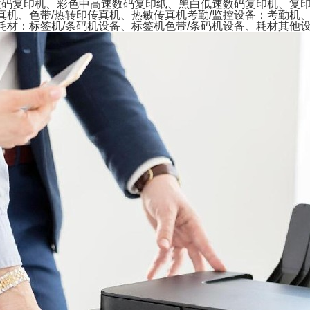
数码复印机、彩色中高速数码复印纸、黑白低速数码复印机、复
真机、色带/热转印传真机、热敏传真机考勤/监控设备：考勤机、
耗材：标签机/条码机设备、标签机色带/条码机设备、耗材其他设