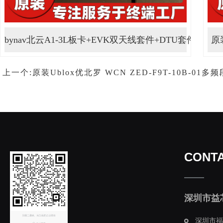
bynav北云A1-3L板卡+EVK双天线套件+DTU套件 ···
原装
上一个:原装Ublox优北罗 WCN ZED-F9T-10B-01
CONTA
深圳市益
深圳市福