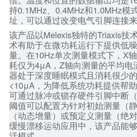
持0.1MHz、0.4MHz和1.0MH
址，可以通过改变电气引脚连接
该产品以Melexis独特的Triax
术有助于在微功耗运行下提供低噪声
量。在10Hz单次测量模式下，X
耗仅为4μA，Z轴向测量的平均电
器处于深度睡眠模式且消耗很少
<10μA，为降低系统功耗提供帮
可通过脉冲或锁存硬件引脚中断（
阈值可以配置为针对初始测量（
（动态增量）或预定义测量（绝
缓慢漂移运动应用中，该产品能
活模式。