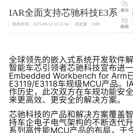
IAR全面支持芯驰科技E3系列车规M
微信
发表时间：2025-06-14 12:15:04
浏览量：3380
邮箱
全球领先的嵌入式系统开发软件解
智能车芯引领者芯驰科技宣布进一
Embedded Workbench for
E3119/E3118车规级MCU产品
作历史，此次双方在车规功能安
来更高效、更安全的解决方案。
芯驰科技的产品和解决方案覆盖
持车企电子电气架构的不断迭代升
系列高性能MCU产品的布局，于