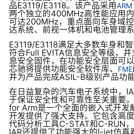
品E3119/E3118。该产品采用
ARM 
两个独立的400MHz高性能应用
可达200MHz，重点面向车身域
达系统、前视一体机和电池管理
E3119/E3118满足大多数车
符合Full EVITA信息安全等级，
息安全固件，在功能安全层面可
芯驰将提供功能安全软件库、
FME
并为产品完成ASIL-B级别产品功
在日益复杂的汽车电子系统中，I
于保证安全性和可靠性至关重要。IAR E
for Arm是一个全面的嵌入式
开发提供了强大支持。它包含高
代码分析工具C-STAT和C-RU
IAR还提供了功能强大的I-jet仿